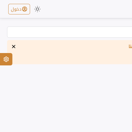
دخول
×
ا