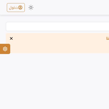
دخول
×
ا