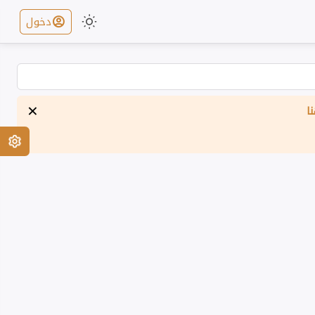
دخول
×
ا