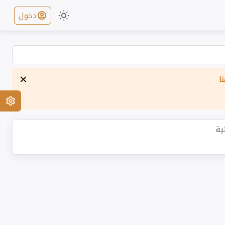
دخول
×
ا
ية