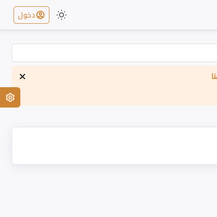
دخول
×
ا