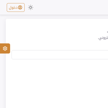
دخول
روني.